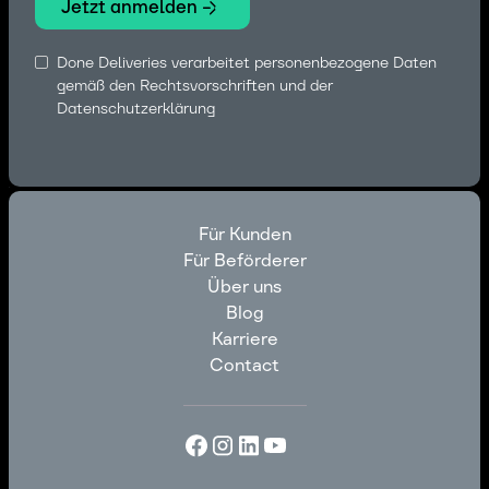
Done Deliveries verarbeitet personenbezogene Daten
gemäß den Rechtsvorschriften und
der
Datenschutzerklärung
Für Kunden
Für Beförderer
Für Kunden
Über uns
Für Beförderer
Blog
Über uns
Karriere
Blog
Contact
Karriere
Contact