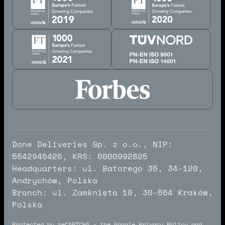
Done Deliveries Sp. z o.o., NIP:
5542945426, KRS: 0000992825
Headquarters: ul. Batorego 35, 34-120,
Andrychów, Polska
Branch: ul. Zamknięta 10, 30-554 Kraków,
Polska
Protected by reCAPTCHA - the Google
Privacy Policy
and