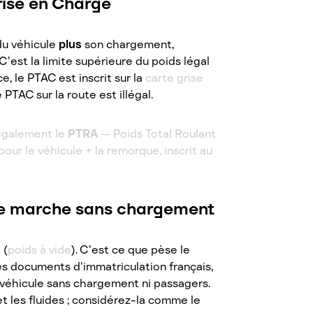
risé en Charge
du véhicule
plus
son chargement,
'est la limite supérieure du poids légal
e, le PTAC est inscrit sur la
carte grise
 PTAC sur la route est illégal.
 également le
PTRA
— Poids Total Roulant
our le véhicule + la remorque, inscrit au
de marche sans chargement
 (
poids à vide
). C'est ce que pèse le
s documents d'immatriculation français,
véhicule sans chargement ni passagers.
et les fluides ; considérez-la comme le