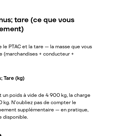
us; tare (ce que vous
lement)
e le PTAC et la tare — la masse que vous
le (marchandises + conducteur +
; Tare (kg)
 un poids à vide de 4 900 kg, la charge
0 kg. N'oubliez pas de compter le
ipement supplémentaire — en pratique,
e disponible.
e