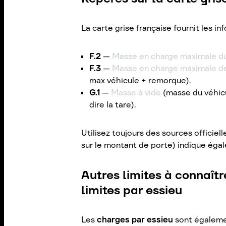
La carte grise française fournit les i
F.2
—
Masse en charge maximale du
F.3
—
Masse en charge maximale d
max véhicule + remorque).
G.1
—
Masse à vide
(masse du véhicu
dire la tare).
Utilisez toujours des sources officiell
sur le montant de porte) indique égal
Autres limites à connaîtr
limites par essieu
Les
charges par essieu
sont également