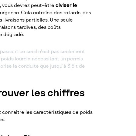
e, vous devrez peut-être
diviser le
 urgence. Cela entraîne des retards, des
livraisons partielles. Une seule
raisons tardives, des coûts
ce dégradé.
 dépassant ce seuil n'est pas seulement
« poids lourd » nécessitant un permis
orise la conduite que jusqu'à 3,5 t de
rouver les chiffres
 connaître les caractéristiques de poids
es.