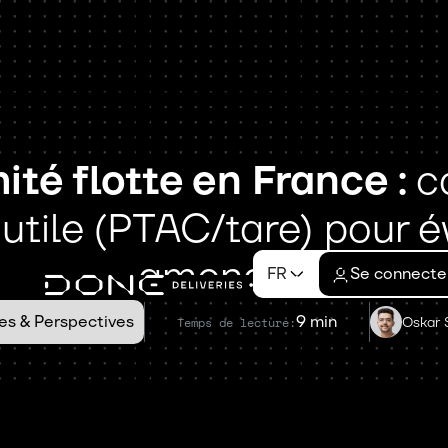
té flotte en France :
ca
utile (PTAC/tare) pour év
amendes
FR
Se connecte
es & Perspectives
9 min
Oskar 
Temps de lecture: