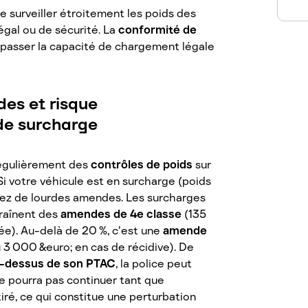
e surveiller étroitement les poids des
égal ou de sécurité. La
conformité de
épasser la capacité de chargement légale
des et risque
de surcharge
régulièrement des
contrôles de poids
sur
 Si votre véhicule est en surcharge (poids
quez de lourdes amendes. Les surcharges
raînent des
amendes de 4e classe
(135
e). Au-delà de 20 %, c'est une
amende
u 3 000 &euro; en cas de récidive). De
u-dessus de son PTAC
, la police peut
e pourra pas continuer tant que
iré, ce qui constitue une perturbation