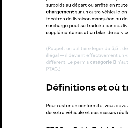
surpoids au départ ou arrêté en rout
chargement
sur un autre véhicule en
fenêtres de livraison manquées ou des 
surcharge peut se traduire par des liv
supplémentaires et un bilan de servi
(Rappel : un utilitaire léger de 3,5 t
illégal — il devient effectivement un 
différent. Le permis
catégorie B
n'aut
PTAC.)
Définitions et où t
Pour rester en conformité, vous devez
de votre véhicule et ses masses réell