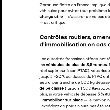
Gérer une flotte en France implique d
véhicules pour éviter tout problème l
charge utile
— s'assurer de ne pas d
— est critique.
Contrôles routiers, amen
d'immobilisation en cas 
Les autorités françaises effectuent 
les
véhicules de plus de 3,5 tonnes
.
réel supérieur à son
PTAC
), vous ris
jusqu'à ~20 % au-dessus du PTAC ent
&euro; par tranche de 500 kg dépassé
de 5e classe
(jusqu'à 1 500 &euro;, o
plus, si votre véhicule dépasse
5 % a
l'
immobiliser sur place
— le camion n
l'excédent de poids n'aura pas été ret