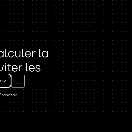
lculer la
iter les
r
Stańczak