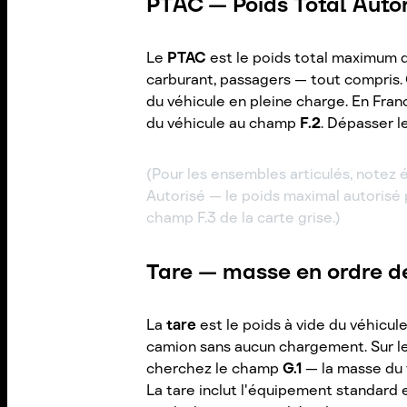
PTAC — Poids Total Auto
Le
PTAC
est le poids total maximum 
carburant, passagers — tout compris. C
du véhicule en pleine charge. En Franc
du véhicule au champ
F.2
. Dépasser le
(Pour les ensembles articulés, notez
Autorisé — le poids maximal autorisé p
champ F.3 de la carte grise.)
Tare — masse en ordre 
La
tare
est le poids à vide du véhicule
camion sans aucun chargement. Sur le
cherchez le champ
G.1
— la masse du 
La tare inclut l'équipement standard 