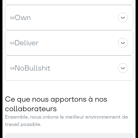
Own
02
Deliver
03
NoBullshit
04
Ce que nous apportons à nos
collaborateurs
Ensemble, nous créons le meilleur environnement de
travail possible.