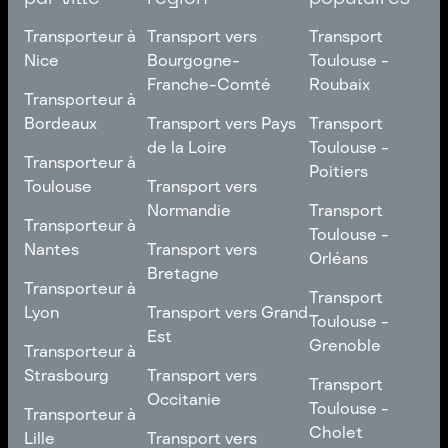
Transporteur à
Transport vers
Transport
Nice
Bourgogne-
Toulouse -
Franche-Comté
Roubaix
Transporteur à
Transporteur à
Nice
Transport vers
Transport
Bordeaux
Transport vers Pays
Transport
Bourgogne-
Toulouse -
de la Loire
Toulouse -
Transporteur à
Transporteur à
Franche-Comté
Roubaix
Poitiers
Bordeaux
Transport vers Pays
Toulouse
Transport vers
de la Loire
Transport
Normandie
Transport
Transporteur à
Transporteur à
Toulouse -
Toulouse -
Toulouse
Transport vers
Nantes
Transport vers
Poitiers
Orléans
Normandie
Bretagne
Transporteur à
Transporteur à
Transport
Transport
Nantes
Transport vers
Lyon
Transport vers Grand
Toulouse -
Toulouse -
Bretagne
Est
Orléans
Transporteur à
Grenoble
Transporteur à
Lyon
Transport vers Grand
Strasbourg
Transport vers
Transport
Transport
Est
Occitanie
Toulouse -
Transporteur à
Toulouse -
Transporteur à
Grenoble
Strasbourg
Transport vers
Cholet
Lille
Transport vers