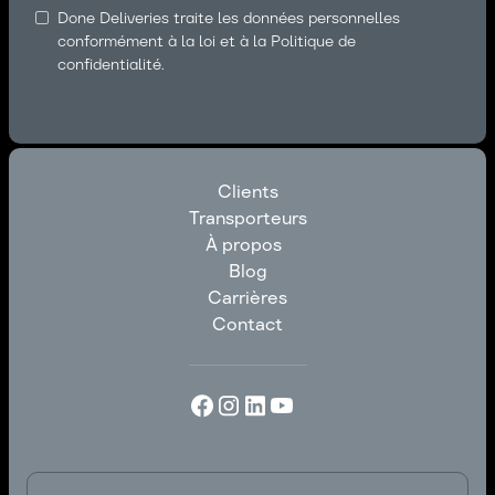
Done Deliveries traite les données personnelles
conformément à la loi et à la Politique de
confidentialité.
Clients
Transporteurs
Clients
À propos
Transporteurs
Blog
À propos
Carrières
Blog
Contact
Carrières
Contact