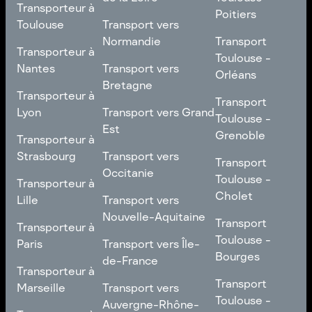
Transporteur à
Transporteur à
Franche-Comté
Roubaix
Poitiers
Bordeaux
Transport vers Pays
Toulouse
Transport vers
de la Loire
Transport
Normandie
Transport
Transporteur à
Transporteur à
Toulouse -
Toulouse -
Toulouse
Transport vers
Nantes
Transport vers
Poitiers
Orléans
Normandie
Bretagne
Transporteur à
Transporteur à
Transport
Transport
Nantes
Transport vers
Lyon
Transport vers Grand
Toulouse -
Toulouse -
Bretagne
Est
Orléans
Transporteur à
Grenoble
Transporteur à
Lyon
Transport vers Grand
Strasbourg
Transport vers
Transport
Transport
Est
Occitanie
Toulouse -
Transporteur à
Toulouse -
Transporteur à
Grenoble
Strasbourg
Transport vers
Cholet
Lille
Transport vers
Occitanie
Nouvelle-Aquitaine
Transport
Transporteur à
Transport
Transporteur à
Toulouse -
Lille
Transport vers
Toulouse -
Paris
Transport vers Île-
Cholet
Nouvelle-Aquitaine
Bourges
de-France
Transporteur à
Transporteur à
Transport
Paris
Transport vers Île-
Transport
Marseille
Transport vers
Toulouse -
de-France
Toulouse -
Auvergne-Rhône-
Transporteur à
Bourges