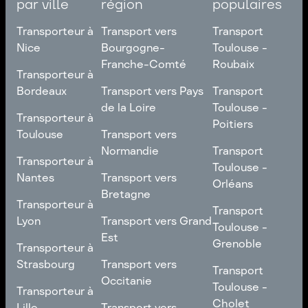
par ville
région
populaires
Transporteur à
Transport vers
Transport
Nice
Bourgogne-
Toulouse -
Franche-Comté
Roubaix
Transporteur à
Transporteur à
Nice
Transport vers
Transport
Bordeaux
Transport vers Pays
Transport
Bourgogne-
Toulouse -
de la Loire
Toulouse -
Transporteur à
Transporteur à
Franche-Comté
Roubaix
Poitiers
Bordeaux
Transport vers Pays
Toulouse
Transport vers
de la Loire
Transport
Normandie
Transport
Transporteur à
Transporteur à
Toulouse -
Toulouse -
Toulouse
Transport vers
Nantes
Transport vers
Poitiers
Orléans
Normandie
Bretagne
Transporteur à
Transporteur à
Transport
Transport
Nantes
Transport vers
Lyon
Transport vers Grand
Toulouse -
Toulouse -
Bretagne
Est
Orléans
Transporteur à
Grenoble
Transporteur à
Lyon
Transport vers Grand
Strasbourg
Transport vers
Transport
Transport
Est
Occitanie
Toulouse -
Transporteur à
Toulouse -
Transporteur à
Grenoble
Strasbourg
Transport vers
Cholet
Lille
Transport vers