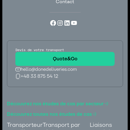
Contact
Carrières
Contact
Devis de votre transport
Quote&Go
hello@donedeliveries.com
+48 33 875 54 12
hello@donedeliveries.com
+48 33 875 54 12
Découvrez nos études de cas par secteur
Découvrez toutes nos études de cas
Transporteur
Transport par
Liaisons