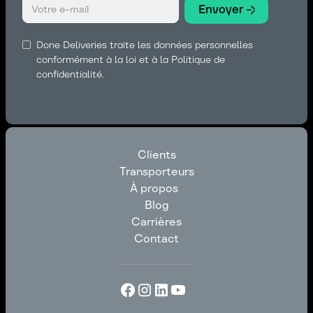
Done Deliveries traite les données personnelles
conformément à la loi et à la Politique de
confidentialité.
Clients
Transporteurs
Clients
À propos
Transporteurs
Blog
À propos
Carrières
Blog
Contact
Carrières
Contact