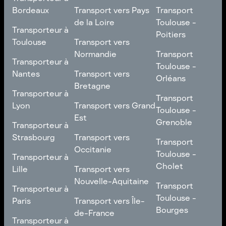
Nice
Transport vers
Transport
Bordeaux
Transport vers Pays
Transport
Bourgogne-
Toulouse -
de la Loire
Toulouse -
Transporteur à
Transporteur à
Franche-Comté
Roubaix
Poitiers
Bordeaux
Transport vers Pays
Toulouse
Transport vers
de la Loire
Transport
Normandie
Transport
Transporteur à
Transporteur à
Toulouse -
Toulouse -
Toulouse
Transport vers
Nantes
Transport vers
Poitiers
Orléans
Normandie
Bretagne
Transporteur à
Transporteur à
Transport
Transport
Nantes
Transport vers
Lyon
Transport vers Grand
Toulouse -
Toulouse -
Bretagne
Est
Orléans
Transporteur à
Grenoble
Transporteur à
Lyon
Transport vers Grand
Strasbourg
Transport vers
Transport
Transport
Est
Occitanie
Toulouse -
Transporteur à
Toulouse -
Transporteur à
Grenoble
Strasbourg
Transport vers
Cholet
Lille
Transport vers
Occitanie
Nouvelle-Aquitaine
Transport
Transporteur à
Transport
Transporteur à
Toulouse -
Lille
Transport vers
Toulouse -
Paris
Transport vers Île-
Cholet
Nouvelle-Aquitaine
Bourges
de-France
Transporteur à
Transporteur à
Transport