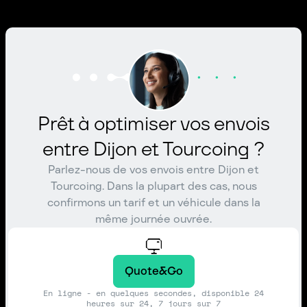
Prêt à optimiser vos envois
entre Dijon et Tourcoing ?
Parlez-nous de vos envois entre Dijon et
Tourcoing. Dans la plupart des cas, nous
confirmons un tarif et un véhicule dans la
même journée ouvrée.
Quote&Go
En ligne - en quelques secondes, disponible 24
heures sur 24, 7 jours sur 7