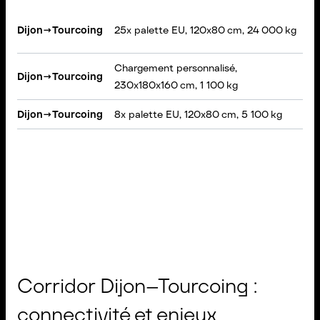
S
Dijon
→
Tourcoing
25x palette EU, 120x80 cm, 24 000 kg
B
Chargement personnalisé,
VA
Dijon
→
Tourcoing
230x180x160 cm, 1 100 kg
Ch
Dijon
→
Tourcoing
8x palette EU, 120x80 cm, 5 100 kg
Po
Corridor Dijon–Tourcoing :
connectivité et enjeux