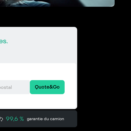
es.
Quote&Go
99,6 %
garantie du camion