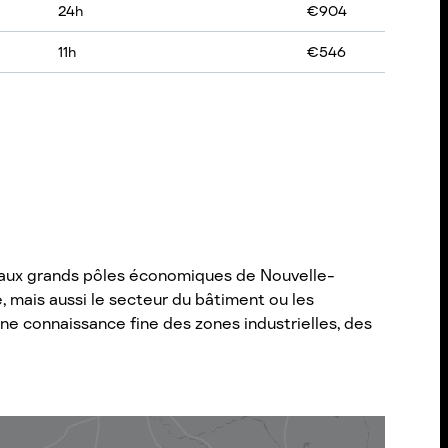
24
h
€
904
11
h
€
546
ud aux grands pôles économiques de Nouvelle-
e, mais aussi le secteur du bâtiment ou les
’une connaissance fine des zones industrielles, des