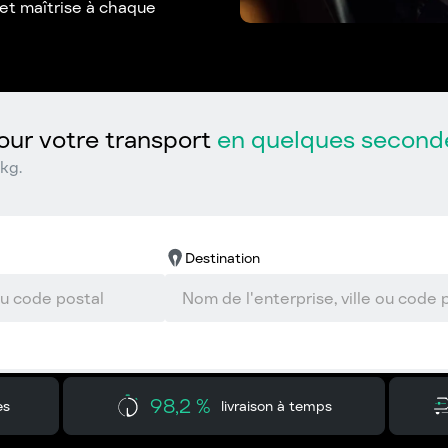
 et maîtrise à chaque
ur votre transport
en quelques second
kg.
Destination
98,2 %
es
livraison à temps