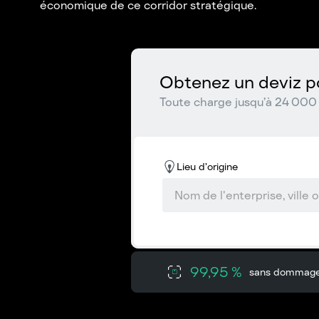
économique de ce corridor stratégique.
Obtenez un deviz po
Toute charge jusqu’à 24 000 
Lieu d’origine
99,95 %
sans dommag