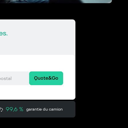
es.
Quote&Go
99,6 %
garantie du camion