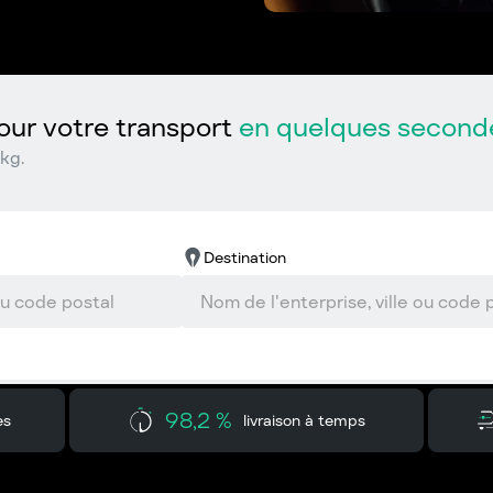
ur votre transport
en quelques second
kg.
Destination
98,2 %
es
livraison à temps