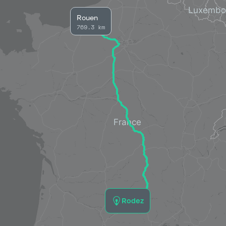
Rouen
769.3 km
Rodez