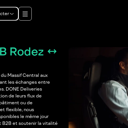
cter
2B Rodez ↔
 du Massif Central aux
itant les échanges entre
res. DONE Deliveries
on de leurs flux de
 bâtiment ou de
t flexible, nous
isponibles le même jour
B2B et soutenir la vitalité