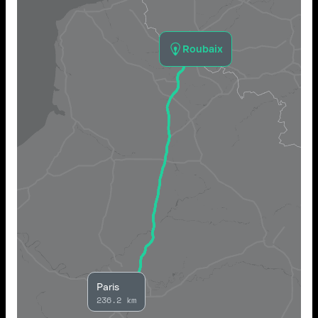
Roubaix
Paris
236.2 km