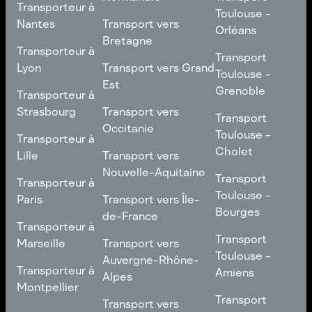
Transporteur à
Toulouse -
Toulouse -
Toulouse
Transport vers
Nantes
Transport vers
Poitiers
Orléans
Normandie
Bretagne
Transporteur à
Transporteur à
Transport
Transport
Nantes
Transport vers
Lyon
Transport vers Grand
Toulouse -
Toulouse -
Bretagne
Est
Orléans
Transporteur à
Grenoble
Transporteur à
Lyon
Transport vers Grand
Strasbourg
Transport vers
Transport
Transport
Est
Occitanie
Toulouse -
Transporteur à
Toulouse -
Transporteur à
Grenoble
Strasbourg
Transport vers
Cholet
Lille
Transport vers
Occitanie
Nouvelle-Aquitaine
Transport
Transporteur à
Transport
Transporteur à
Toulouse -
Lille
Transport vers
Toulouse -
Paris
Transport vers Île-
Cholet
Nouvelle-Aquitaine
Bourges
de-France
Transporteur à
Transporteur à
Transport
Paris
Transport vers Île-
Transport
Marseille
Transport vers
Toulouse -
de-France
Toulouse -
Auvergne-Rhône-
Transporteur à
Bourges
Transporteur à
Amiens
Alpes
Marseille
Montpellier
Transport
Transport vers
Transport
Transport vers
Transporteur à
Toulouse -