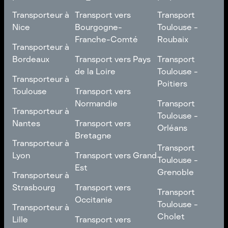
Transporteur à
Transport vers
Transport
Nice
Bourgogne-
Toulouse -
Franche-Comté
Roubaix
Transporteur à
Transporteur à
Nice
Transport vers
Transport
Bordeaux
Transport vers Pays
Transport
Bourgogne-
Toulouse -
de la Loire
Toulouse -
Transporteur à
Transporteur à
Franche-Comté
Roubaix
Poitiers
Bordeaux
Transport vers Pays
Toulouse
Transport vers
de la Loire
Transport
Normandie
Transport
Transporteur à
Transporteur à
Toulouse -
Toulouse -
Toulouse
Transport vers
Nantes
Transport vers
Poitiers
Orléans
Normandie
Bretagne
Transporteur à
Transporteur à
Transport
Transport
Nantes
Transport vers
Lyon
Transport vers Grand
Toulouse -
Toulouse -
Bretagne
Est
Orléans
Transporteur à
Grenoble
Transporteur à
Lyon
Transport vers Grand
Strasbourg
Transport vers
Transport
Transport
Est
Occitanie
Toulouse -
Transporteur à
Toulouse -
Transporteur à
Grenoble
Strasbourg
Transport vers
Cholet
Lille
Transport vers
Occitanie