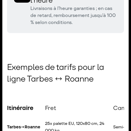
l’heure
Livraisons à l’heure garanties ; en cas
de retard, remboursement jusqu’à 100
% selon conditions.
Exemples de tarifs pour la
ligne Tarbes ↔ Roanne
Itinéraire
Fret
Cami
25x palette EU, 120x80 cm, 24
Tarbes
→
Roanne
Semi-re
000 kg