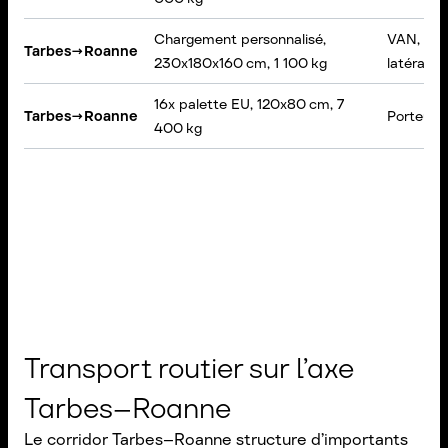
Chargement personnalisé,
VAN, Bâ
Tarbes
→
Roanne
230x180x160 cm, 1 100 kg
latéral, 
16x palette EU, 120x80 cm, 7
Tarbes
→
Roanne
Porteur,
400 kg
Transport routier sur l’axe
Tarbes–Roanne
Le corridor Tarbes–Roanne structure d’importants