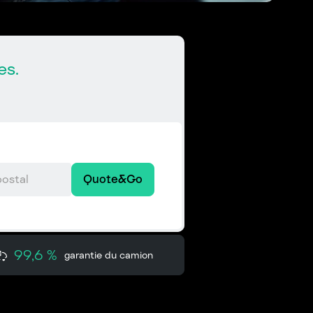
es.
Quote&Go
99,6 %
garantie du camion