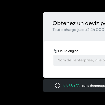
Obtenez un deviz po
Toute charge jusqu’à 24 000 
Lieu d’origine
99,95 %
sans dommag