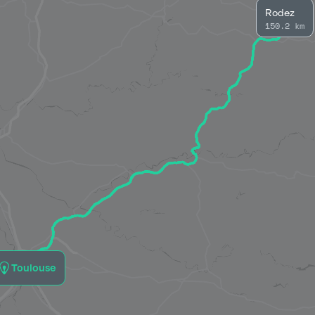
Rodez
150.2 km
Toulouse