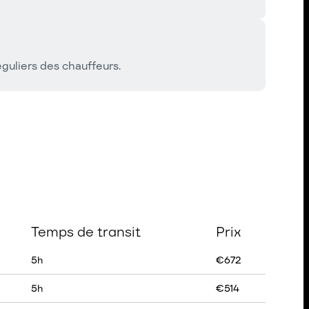
guliers des chauffeurs.
Temps de transit
Prix
5
h
€
672
5
h
€
514