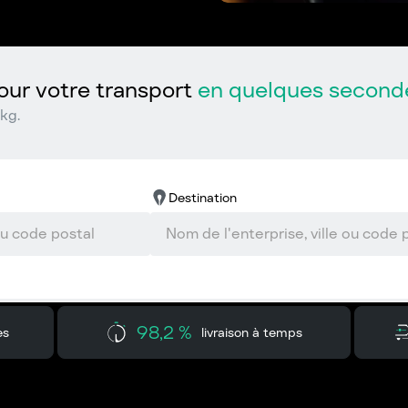
ur votre transport
en quelques second
kg.
Destination
98,2 %
es
livraison à temps