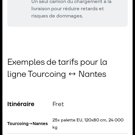
Un seul camion du chargement à la
livraison pour réduire retards et
risques de dommages.
Exemples de tarifs pour la
ligne Tourcoing ↔ Nantes
Itinéraire
Fret
C
25x palette EU, 120x80 cm, 24 000
S
Tourcoing
→
Nantes
kg
B