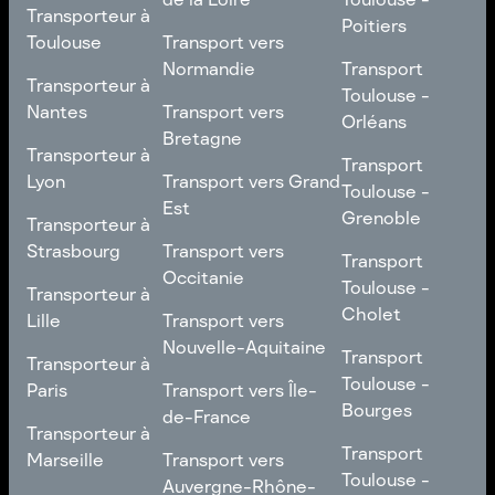
Transporteur à
Transporteur à
Franche-Comté
Roubaix
Poitiers
Bordeaux
Transport vers Pays
Toulouse
Transport vers
de la Loire
Transport
Normandie
Transport
Transporteur à
Transporteur à
Toulouse -
Toulouse -
Toulouse
Transport vers
Nantes
Transport vers
Poitiers
Orléans
Normandie
Bretagne
Transporteur à
Transporteur à
Transport
Transport
Nantes
Transport vers
Lyon
Transport vers Grand
Toulouse -
Toulouse -
Bretagne
Est
Orléans
Transporteur à
Grenoble
Transporteur à
Lyon
Transport vers Grand
Strasbourg
Transport vers
Transport
Transport
Est
Occitanie
Toulouse -
Transporteur à
Toulouse -
Transporteur à
Grenoble
Strasbourg
Transport vers
Cholet
Lille
Transport vers
Occitanie
Nouvelle-Aquitaine
Transport
Transporteur à
Transport
Transporteur à
Toulouse -
Lille
Transport vers
Toulouse -
Paris
Transport vers Île-
Cholet
Nouvelle-Aquitaine
Bourges
de-France
Transporteur à
Transporteur à
Transport
Paris
Transport vers Île-
Transport
Marseille
Transport vers
Toulouse -
de-France
Toulouse -
Auvergne-Rhône-
Transporteur à