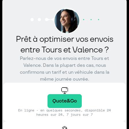
Prêt à optimiser vos envois
entre Tours et Valence ?
Parlez-nous de vos envois entre Tours et
Valence. Dans la plupart des cas, nous
confirmons un tarif et un véhicule dans la
même journée ouvrée.
Quote&Go
En ligne - en quelques secondes, disponible 24
heures sur 24, 7 jours sur 7