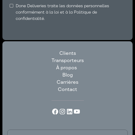
Done Deliveries traite les données personnelles
conformément à la loi et à la Politique de
confidentialité.
Clients
Transporteurs
Clients
À propos
Transporteurs
Blog
À propos
Carrières
Blog
Contact
Carrières
Contact