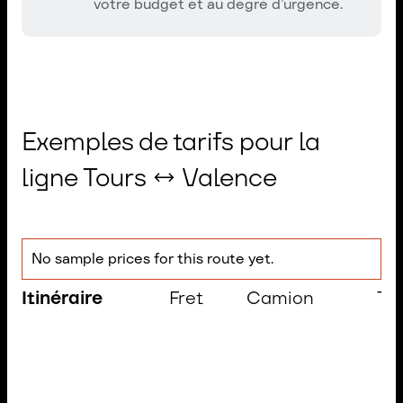
votre budget et au degré d’urgence.
Exemples de tarifs pour la
ligne Tours ↔ Valence
No sample prices for this route yet.
Itinéraire
Fret
Camion
Te