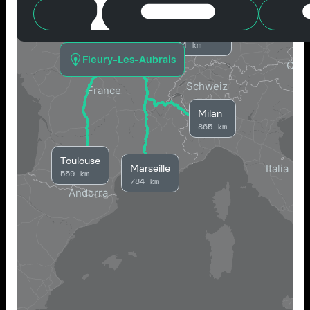
Strasbourg
584 km
Fleury-Les-Aubrais
Milan
865 km
Toulouse
Marseille
559 km
784 km