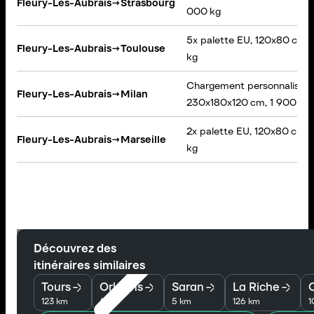
Fleury-Les-Aubrais
→
Strasbourg
000 kg
5x palette EU, 120x80 cm,
Fleury-Les-Aubrais
→
Toulouse
kg
Chargement personnalisé,
Fleury-Les-Aubrais
→
Milan
230x180x120 cm, 1 900 kg
2x palette EU, 120x80 cm,
Fleury-Les-Aubrais
→
Marseille
kg
Découvrez des
itinéraires similaires
Tours
Orleans
Saran
La Riche
O
123 km
4 km
5 km
126 km
1