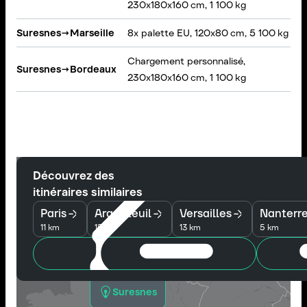
230x180x160 cm, 1 100 kg
C
Suresnes
→
Marseille
8x palette EU, 120x80 cm, 5 100 kg
P
Chargement personnalisé,
V
Suresnes
→
Bordeaux
230x180x160 cm, 1 100 kg
é
Découvrez des
itinéraires similaires
Paris
Argenteuil
Versailles
Nanterr
11 km
15 km
13 km
5 km
Suresnes