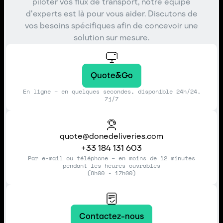
piloter vos flux de transport, notre équipe
d'experts est là pour vous aider. Discutons de
vos besoins spécifiques afin de concevoir une
solution sur mesure.
Quote&Go
En ligne – en quelques secondes, disponible 24h/24,
7j/7
quote@donedeliveries.com
+33 184 131 603
Par e-mail ou téléphone – en moins de 12 minutes
pendant les heures ouvrables
(8h00 - 17h00)
Contactez-nous