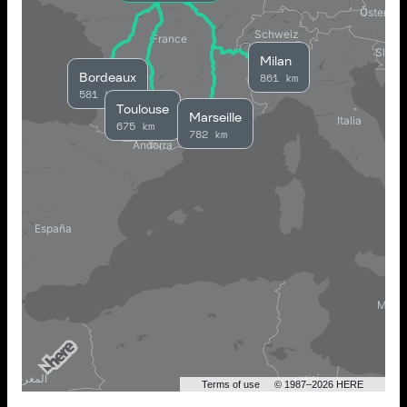
Milan
Bordeaux
861 km
581 km
Toulouse
Marseille
675 km
782 km
Terms of use
© 1987–2026 HERE