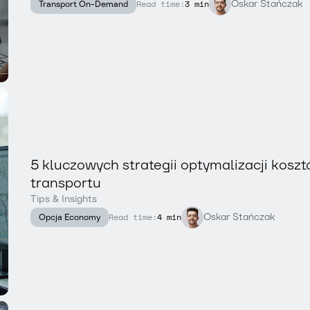
Oskar Stańczak
Read time:
3 min
Transport On-Demand
5 kluczowych strategii optymalizacji kosz
transportu
Tips & Insights
Oskar Stańczak
Read time:
4 min
Opcja Economy