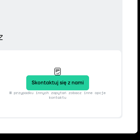
z
Skontaktuj się z nami
W przypadku innych zapytań zobacz inne opcje
kontaktu