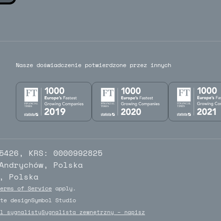
Nasze doświadczenie potwierdzone przez innych
5426, KRS: 0000992825
Andrychów, Polska
, Polska
erms of Service
apply.
te design
Symbol Studio
Symbol Studio
l sygnalisty
Sygnalista zewnętrzny – napisz