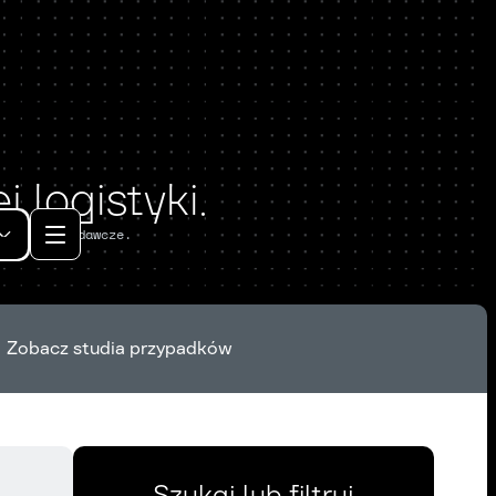
 logistyki.
zeżenia badawcze.
Zobacz studia przypadków
Szukaj lub filtruj