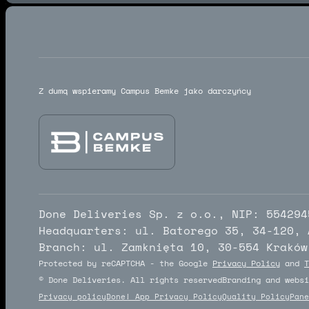
Z dumą wspieramy Campus Bemke jako darczyńcy
Done Deliveries Sp. z o.o., NIP: 554294
Headquarters: ul. Batorego 35, 34-120, 
Branch: ul. Zamknięta 10, 30-554 Kraków
Protected by reCAPTCHA - the Google
Privacy Policy
and
T
© Done Deliveries. All rights reserved
Branding and websi
Privacy policy
Done! App Privacy Policy
Quality Policy
Pane