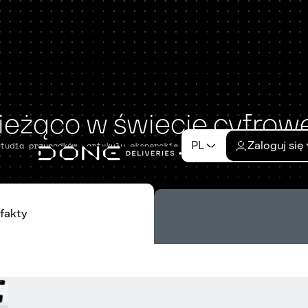
eżąco w świecie cyfrowej
PL
Zaloguj się
tudia przypadków, artykuły eksperckie, raporty branżowe i spostr
fakty