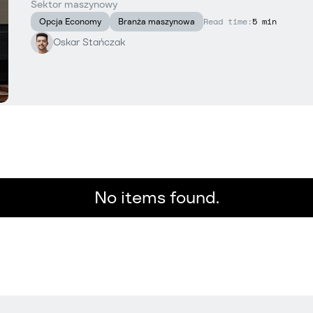
Sektor maszynowy
Read time:
5 min
Opcja Economy
Branża maszynowa
Oskar Stańczak
No items found.