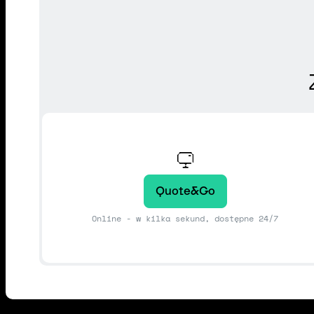
Quote&Go
Online - w kilka sekund, dostępne 24/7