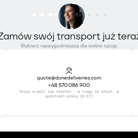
Zamów swój transport już tera
Wybierz najwygodniejszą dla siebie opcję.
quote@donedeliveries.com
+48 570 086 900
Przez e-mail lub telefon - w ciągu 12 minut, w
godzinach pracy (8-17)