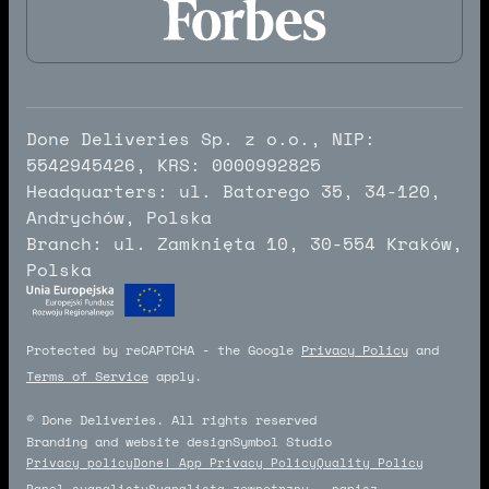
Done Deliveries Sp. z o.o., NIP:
5542945426, KRS: 0000992825
Headquarters: ul. Batorego 35, 34-120,
Andrychów, Polska
Branch: ul. Zamknięta 10, 30-554 Kraków,
Polska
Protected by reCAPTCHA - the Google
Privacy Policy
and
Terms of Service
apply.
© Done Deliveries. All rights reserved
Branding and website design
Symbol Studio
Symbol Studio
Privacy policy
Done! App Privacy Policy
Quality Policy
Panel sygnalisty
Sygnalista zewnętrzny – napisz