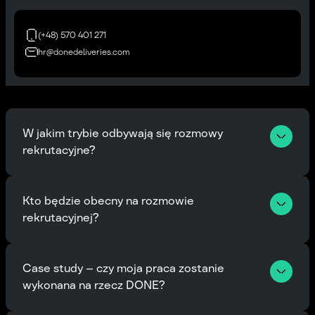
(+48) 570 401 271
hr@donedeliveries.com
(+48) 570 401 271
hr@donedeliveries.com
W jakim trybie odbywają się rozmowy 
rekrutacyjne?
Kto będzie obecny na rozmowie 
rekrutacyjnej?
Case study – czy moja praca zostanie 
wykonana na rzecz DONE?