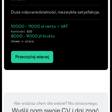
Duża odpowiedzialność, niezwykła satysfakcja.
10000 - 11000 zł netto + VAT
Kontrakt B2B
8000 - 9000 zł brutto
Umowa o pracę
Przeczytaj więcej
Nie widzisz ofert dla siebie? Nic straconego.
Wyślij nam swoje CV i daj znać,