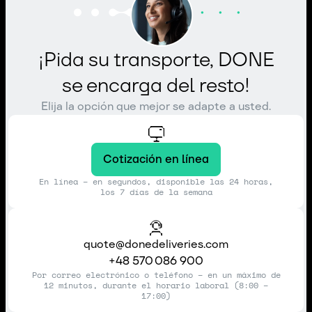
¡Pida su transporte, DONE
se encarga del resto!
Elija la opción que mejor se adapte a usted.
Cotización en línea
En línea – en segundos, disponible las 24 horas,
los 7 días de la semana
quote@donedeliveries.com
+48 570 086 900
Por correo electrónico o teléfono – en un máximo de
12 minutos, durante el horario laboral (8:00 –
17:00)