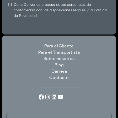
Done Deliveries procesa datos personales de
conformidad con las disposiciones legales y la
Política
de Privacidad
.
Para el Cliente
Para el Transportista
Para el Cliente
Sobre nosotros
Para el Transportista
Blog
Sobre nosotros
Carrera
Blog
Contacto
Carrera
Contacto