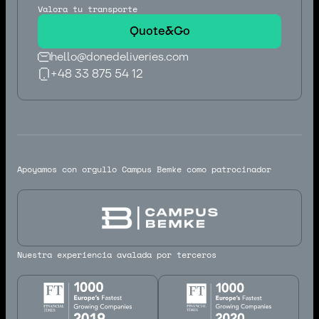
Valora tu transporte
Quote&Go
hello@donedeliveries.com
+48 33 875 54 12
hello@donedeliveries.com
+48 33 875 54 12
Apoyamos con orgullo Campus Bemke como patrocinador
Nuestra experiencia avalada por terceros