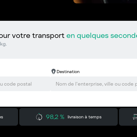
ur votre transport
en quelques second
kg.
Destination
98,2 %
es
livraison à temps