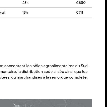
28
h
€
830
ral
18
h
€
711
t en connectant les pôles agroalimentaires du Sud-
entaire, la distribution spécialisée ainsi que les
daptées, du marchandises à la remorque complète,