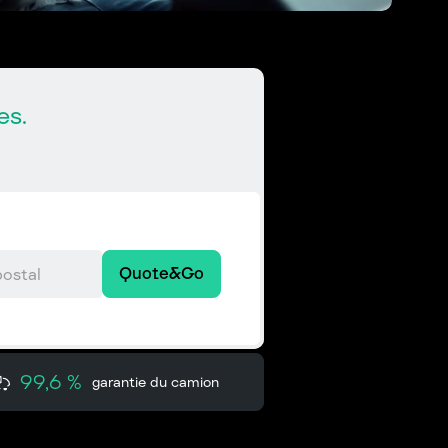
es.
Quote&Go
99,6 %
garantie du camion