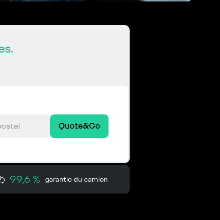
es.
Quote&Go
99,6 %
garantie du camion