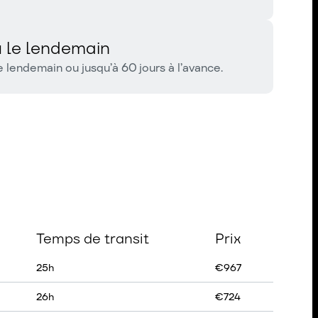
 le lendemain
 lendemain ou jusqu’à 60 jours à l’avance.
Temps de transit
Prix
25
h
€
967
26
h
€
724