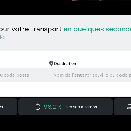
ur votre transport
en quelques second
kg.
Destination
98,2 %
es
livraison à temps