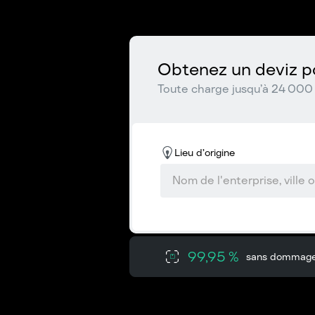
Obtenez un deviz po
Toute charge jusqu’à 24 000 
Lieu d’origine
99,95 %
sans dommag