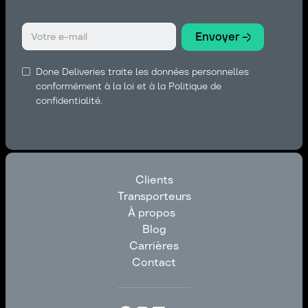
Done Deliveries traite les données personnelles
conformément à la loi et à la Politique de
confidentialité.
Clients
Transporteurs
Clients
À propos
Transporteurs
Blog
À propos
Carrières
Blog
Contact
Carrières
Contact