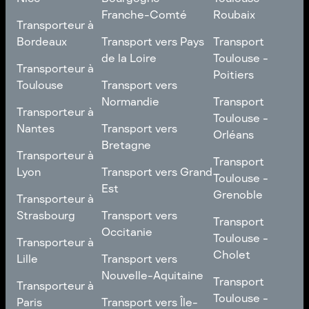
Franche-Comté
Roubaix
Transporteur à
Transporteur à
Nice
Transport vers
Transport
Bordeaux
Transport vers Pays
Transport
Bourgogne-
Toulouse -
de la Loire
Toulouse -
Transporteur à
Transporteur à
Franche-Comté
Roubaix
Poitiers
Bordeaux
Transport vers Pays
Toulouse
Transport vers
de la Loire
Transport
Normandie
Transport
Transporteur à
Transporteur à
Toulouse -
Toulouse -
Toulouse
Transport vers
Nantes
Transport vers
Poitiers
Orléans
Normandie
Bretagne
Transporteur à
Transporteur à
Transport
Transport
Nantes
Transport vers
Lyon
Transport vers Grand
Toulouse -
Toulouse -
Bretagne
Est
Orléans
Transporteur à
Grenoble
Transporteur à
Lyon
Transport vers Grand
Strasbourg
Transport vers
Transport
Transport
Est
Occitanie
Toulouse -
Transporteur à
Toulouse -
Transporteur à
Grenoble
Strasbourg
Transport vers
Cholet
Lille
Transport vers
Occitanie
Nouvelle-Aquitaine
Transport
Transporteur à
Transport
Transporteur à
Toulouse -
Lille
Transport vers
Toulouse -
Paris
Transport vers Île-