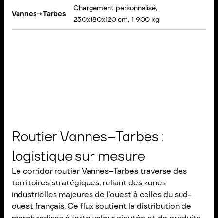
Chargement personnalisé,
Vannes
→
Tarbes
Por
230x180x120 cm, 1 900 kg
Routier Vannes–Tarbes :
logistique sur mesure
Le corridor routier Vannes–Tarbes traverse des
territoires stratégiques, reliant des zones
industrielles majeures de l’ouest à celles du sud-
ouest français. Ce flux soutient la distribution de
marchandises à forte valeur ajoutée et de produits