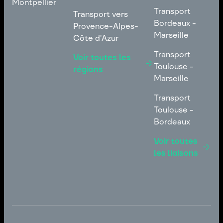
Montpellier
Transport
Transport vers
Transport
Transport vers
Transporteur à
Toulouse -
Auvergne-Rhône-
Bordeaux -
Provence-Alpes-
Montpellier
Amiens
Alpes
Marseille
Côte d'Azur
Transport
Transport vers
Transport
Voir toutes les
Bordeaux -
Provence-Alpes-
Toulouse -
régions
Marseille
Côte d'Azur
Marseille
Transport
Transport
Toulouse -
Toulouse -
Marseille
Bordeaux
Transport
Voir toutes
Toulouse -
les liaisons
Bordeaux