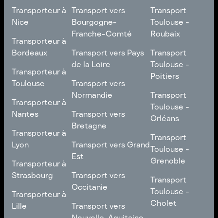
Transporteur à
Transport vers
Transport
Nice
Bourgogne-
Toulouse -
Franche-Comté
Roubaix
Transporteur à
Transporteur à
Nice
Transport vers
Transport
Bordeaux
Transport vers Pays
Transport
Bourgogne-
Toulouse -
de la Loire
Toulouse -
Transporteur à
Transporteur à
Franche-Comté
Roubaix
Poitiers
Bordeaux
Transport vers Pays
Toulouse
Transport vers
de la Loire
Transport
Normandie
Transport
Transporteur à
Transporteur à
Toulouse -
Toulouse -
Toulouse
Transport vers
Nantes
Transport vers
Poitiers
Orléans
Normandie
Bretagne
Transporteur à
Transporteur à
Transport
Transport
Nantes
Transport vers
Lyon
Transport vers Grand
Toulouse -
Toulouse -
Bretagne
Est
Orléans
Transporteur à
Grenoble
Transporteur à
Lyon
Transport vers Grand
Strasbourg
Transport vers
Transport
Transport
Est
Occitanie
Toulouse -
Transporteur à
Toulouse -
Transporteur à
Grenoble
Strasbourg
Transport vers
Cholet
Lille
Transport vers
Occitanie
Nouvelle-Aquitaine