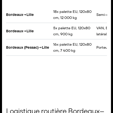
18x palette EU, 120x80
Bordeaux
→
Lille
Semi-rem
cm, 12 000 kg
5x palette EU, 120x80
VAN, Bâc
Bordeaux
→
Lille
cm, 900 kg
latéral, H
16x palette EU, 120x80
Bordeaux (Pessac)
→
Lille
Porteur, 
cm, 7 400 kg
Logistique routière Bordeaux–