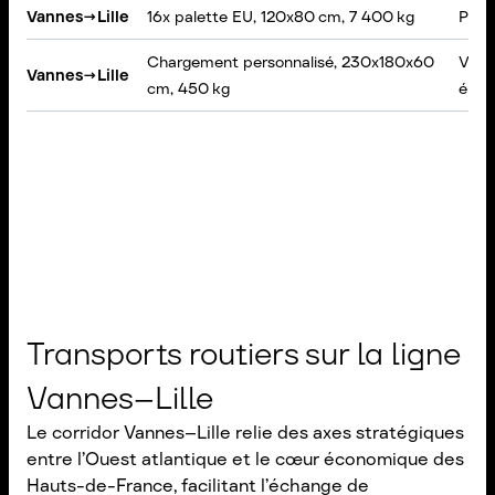
Vannes
→
Lille
16x palette EU, 120x80 cm, 7 400 kg
Port
Chargement personnalisé, 230x180x60
VAN,
Vannes
→
Lille
cm, 450 kg
élév
Transports routiers sur la ligne
Vannes–Lille
Le corridor Vannes–Lille relie des axes stratégiques
entre l’Ouest atlantique et le cœur économique des
Hauts-de-France, facilitant l’échange de