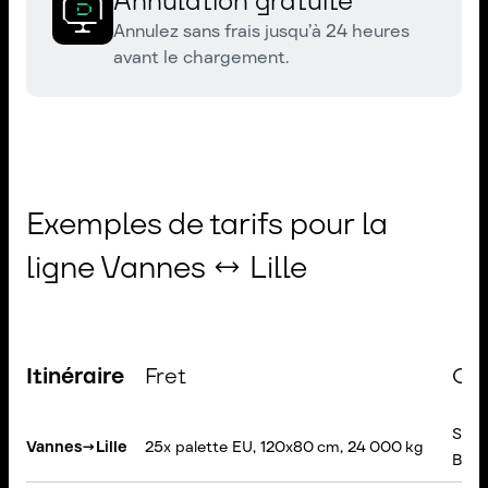
Annulation gratuite
Annulez sans frais jusqu’à 24 heures
avant le chargement.
Exemples de tarifs pour la
ligne Vannes ↔ Lille
Itinéraire
Fret
Ca
Semi
Vannes
→
Lille
25x palette EU, 120x80 cm, 24 000 kg
Bâc