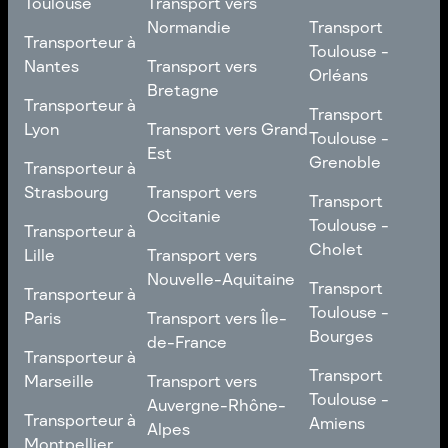
Toulouse
Transport vers
de la Loire
Transport
Normandie
Transport
Transporteur à
Transporteur à
Toulouse -
Toulouse -
Toulouse
Transport vers
Nantes
Transport vers
Poitiers
Orléans
Normandie
Bretagne
Transporteur à
Transporteur à
Transport
Transport
Nantes
Transport vers
Lyon
Transport vers Grand
Toulouse -
Toulouse -
Bretagne
Est
Orléans
Transporteur à
Grenoble
Transporteur à
Lyon
Transport vers Grand
Strasbourg
Transport vers
Transport
Transport
Est
Occitanie
Toulouse -
Transporteur à
Toulouse -
Transporteur à
Grenoble
Strasbourg
Transport vers
Cholet
Lille
Transport vers
Occitanie
Nouvelle-Aquitaine
Transport
Transporteur à
Transport
Transporteur à
Toulouse -
Lille
Transport vers
Toulouse -
Paris
Transport vers Île-
Cholet
Nouvelle-Aquitaine
Bourges
de-France
Transporteur à
Transporteur à
Transport
Paris
Transport vers Île-
Transport
Marseille
Transport vers
Toulouse -
de-France
Toulouse -
Auvergne-Rhône-
Transporteur à
Bourges
Transporteur à
Amiens
Alpes
Marseille
Montpellier