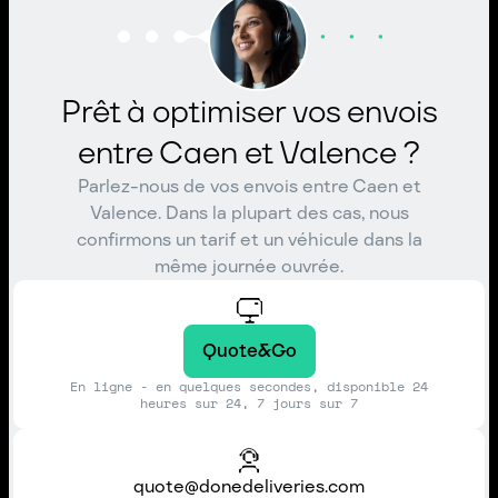
Prêt à optimiser vos envois
entre Caen et Valence ?
Parlez-nous de vos envois entre Caen et
Valence. Dans la plupart des cas, nous
confirmons un tarif et un véhicule dans la
même journée ouvrée.
Quote&Go
En ligne - en quelques secondes, disponible 24
heures sur 24, 7 jours sur 7
quote@donedeliveries.com