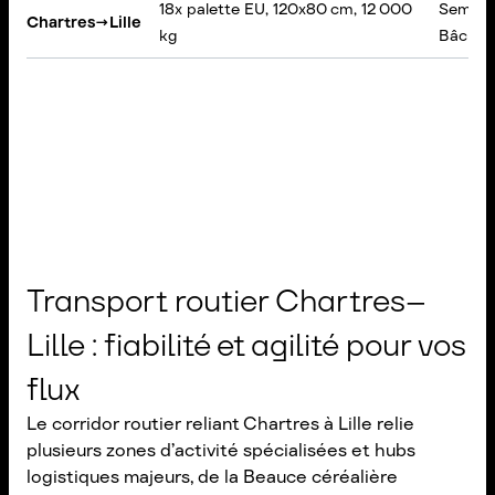
18x palette EU, 120x80 cm, 12 000
Semi-r
Chartres
→
Lille
kg
Bâché
Transport routier Chartres–
Lille : fiabilité et agilité pour vos
flux
Le corridor routier reliant Chartres à Lille relie
plusieurs zones d’activité spécialisées et hubs
logistiques majeurs, de la Beauce céréalière