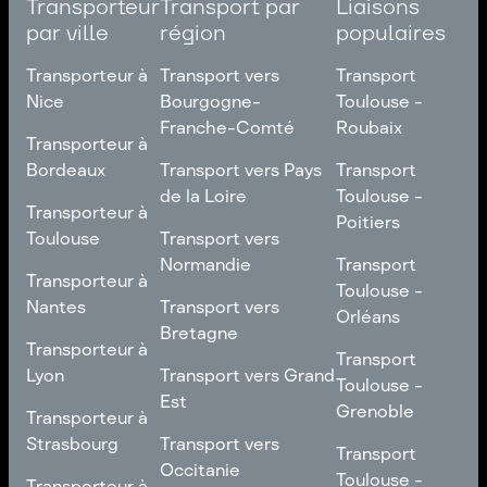
Transporteur
Transport par
Liaisons
par ville
région
populaires
Transporteur à
Transport vers
Transport
Nice
Bourgogne-
Toulouse -
Franche-Comté
Roubaix
Transporteur à
Transporteur à
Nice
Transport vers
Transport
Bordeaux
Transport vers Pays
Transport
Bourgogne-
Toulouse -
de la Loire
Toulouse -
Transporteur à
Transporteur à
Franche-Comté
Roubaix
Poitiers
Bordeaux
Transport vers Pays
Toulouse
Transport vers
de la Loire
Transport
Normandie
Transport
Transporteur à
Transporteur à
Toulouse -
Toulouse -
Toulouse
Transport vers
Nantes
Transport vers
Poitiers
Orléans
Normandie
Bretagne
Transporteur à
Transporteur à
Transport
Transport
Nantes
Transport vers
Lyon
Transport vers Grand
Toulouse -
Toulouse -
Bretagne
Est
Orléans
Transporteur à
Grenoble
Transporteur à
Lyon
Transport vers Grand
Strasbourg
Transport vers
Transport
Transport
Est
Occitanie
Toulouse -
Transporteur à
Toulouse -
Transporteur à