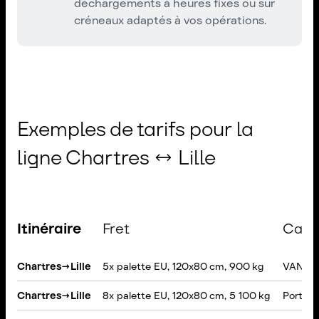
déchargements à heures fixes ou sur
créneaux adaptés à vos opérations.
Exemples de tarifs pour la
ligne Chartres ↔ Lille
Itinéraire
Fret
Cami
Chartres
→
Lille
5x palette EU, 120x80 cm, 900 kg
VAN, B
Chartres
→
Lille
8x palette EU, 120x80 cm, 5 100 kg
Porteur