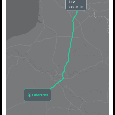
Lille
316.9 km
Chartres