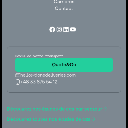
Carrières
Blog
Contact
Carrières
Contact
Devis de votre transport
Quote&Go
hello@donedeliveries.com
+48 33 875 54 12
hello@donedeliveries.com
+48 33 875 54 12
Découvrez nos études de cas par secteur
Découvrez toutes nos études de cas