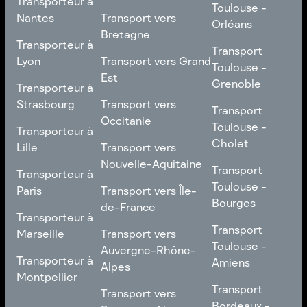
Transporteur à
Toulouse -
Toulouse -
Toulouse
Transport vers
Nantes
Transport vers
Poitiers
Orléans
Normandie
Bretagne
Transporteur à
Transporteur à
Transport
Transport
Nantes
Transport vers
Lyon
Transport vers Grand
Toulouse -
Toulouse -
Bretagne
Est
Orléans
Transporteur à
Grenoble
Transporteur à
Lyon
Transport vers Grand
Strasbourg
Transport vers
Transport
Transport
Est
Occitanie
Toulouse -
Transporteur à
Toulouse -
Transporteur à
Grenoble
Strasbourg
Transport vers
Cholet
Lille
Transport vers
Occitanie
Nouvelle-Aquitaine
Transport
Transporteur à
Transport
Transporteur à
Toulouse -
Lille
Transport vers
Toulouse -
Paris
Transport vers Île-
Cholet
Nouvelle-Aquitaine
Bourges
de-France
Transporteur à
Transporteur à
Transport
Paris
Transport vers Île-
Transport
Marseille
Transport vers
Toulouse -
de-France
Toulouse -
Auvergne-Rhône-
Transporteur à
Bourges
Transporteur à
Amiens
Alpes
Marseille
Montpellier
Transport
Transport vers
Transport
Transport vers
Transporteur à
Toulouse -
Auvergne-Rhône-
Bordeaux -