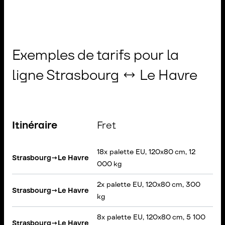
Exemples de tarifs pour la
ligne Strasbourg ↔ Le Havre
Itinéraire
Fret
C
18x palette EU, 120x80 cm, 12
Sem
Strasbourg
→
Le Havre
000 kg
Bâ
2x palette EU, 120x80 cm, 300
Strasbourg
→
Le Havre
VAN
kg
8x palette EU, 120x80 cm, 5 100
Strasbourg
→
Le Havre
Por