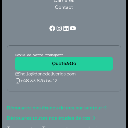
Carrières
Blog
Contact
Carrières
Contact
Devis de votre transport
Quote&Go
hello@donedeliveries.com
+48 33 875 54 12
hello@donedeliveries.com
+48 33 875 54 12
Découvrez nos études de cas par secteur
Découvrez toutes nos études de cas