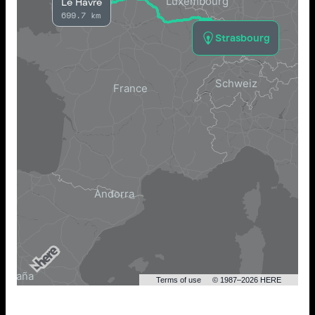
Le Havre
699.7 km
Strasbourg
Terms of use
© 1987–2026 HERE