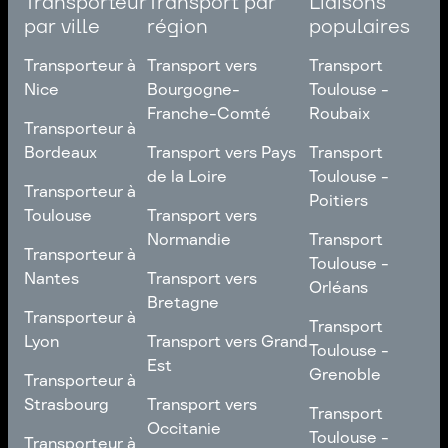
Transporteur
Transport par
Liaisons
par ville
région
populaires
Transporteur à
Transport vers
Transport
Nice
Bourgogne-
Toulouse -
Franche-Comté
Roubaix
Transporteur à
Transporteur à
Nice
Transport vers
Transport
Bordeaux
Transport vers Pays
Transport
Bourgogne-
Toulouse -
de la Loire
Toulouse -
Transporteur à
Transporteur à
Franche-Comté
Roubaix
Poitiers
Bordeaux
Transport vers Pays
Toulouse
Transport vers
de la Loire
Transport
Normandie
Transport
Transporteur à
Transporteur à
Toulouse -
Toulouse -
Toulouse
Transport vers
Nantes
Transport vers
Poitiers
Orléans
Normandie
Bretagne
Transporteur à
Transporteur à
Transport
Transport
Nantes
Transport vers
Lyon
Transport vers Grand
Toulouse -
Toulouse -
Bretagne
Est
Orléans
Transporteur à
Grenoble
Transporteur à
Lyon
Transport vers Grand
Strasbourg
Transport vers
Transport
Transport
Est
Occitanie
Toulouse -
Transporteur à
Toulouse -
Transporteur à