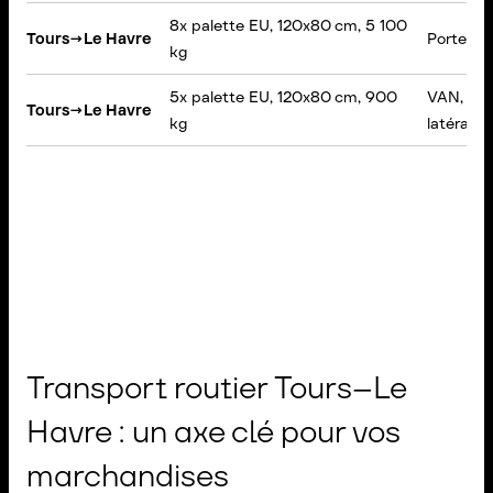
8x palette EU, 120x80 cm, 5 100
Tours
→
Le Havre
Porteur,
kg
5x palette EU, 120x80 cm, 900
VAN, Box
Tours
→
Le Havre
kg
latéral
Transport routier Tours–Le
Havre : un axe clé pour vos
marchandises