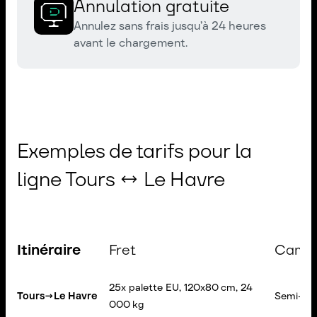
Annulation gratuite
Annulez sans frais jusqu’à 24 heures
avant le chargement.
Exemples de tarifs pour la
ligne Tours ↔ Le Havre
Itinéraire
Fret
Cami
25x palette EU, 120x80 cm, 24
Tours
→
Le Havre
Semi-re
000 kg