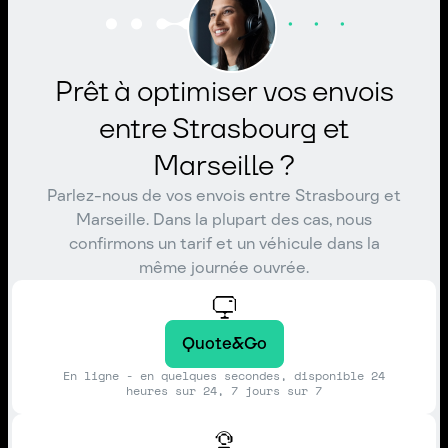
Prêt à optimiser vos envois
entre Strasbourg et
Marseille ?
Parlez-nous de vos envois entre Strasbourg et
Marseille. Dans la plupart des cas, nous
confirmons un tarif et un véhicule dans la
même journée ouvrée.
Quote&Go
En ligne - en quelques secondes, disponible 24
heures sur 24, 7 jours sur 7