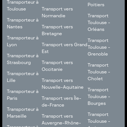
Transporteur à
Franche-Comté
Roubaix
Poitiers
Bordeaux
Transport vers Pays
Toulouse
Transport vers
de la Loire
Transport
Normandie
Transport
Transporteur à
Transporteur à
Toulouse -
Toulouse -
Toulouse
Transport vers
Nantes
Transport vers
Poitiers
Orléans
Normandie
Bretagne
Transporteur à
Transporteur à
Transport
Transport
Nantes
Transport vers
Lyon
Transport vers Grand
Toulouse -
Toulouse -
Bretagne
Est
Orléans
Transporteur à
Grenoble
Transporteur à
Lyon
Transport vers Grand
Strasbourg
Transport vers
Transport
Transport
Est
Occitanie
Toulouse -
Transporteur à
Toulouse -
Transporteur à
Grenoble
Strasbourg
Transport vers
Cholet
Lille
Transport vers
Occitanie
Nouvelle-Aquitaine
Transport
Transporteur à
Transport
Transporteur à
Toulouse -
Lille
Transport vers
Toulouse -
Paris
Transport vers Île-
Cholet
Nouvelle-Aquitaine
Bourges
de-France
Transporteur à
Transporteur à
Transport
Paris
Transport vers Île-
Transport
Marseille
Transport vers
Toulouse -
de-France
Toulouse -
Auvergne-Rhône-
Transporteur à
Bourges