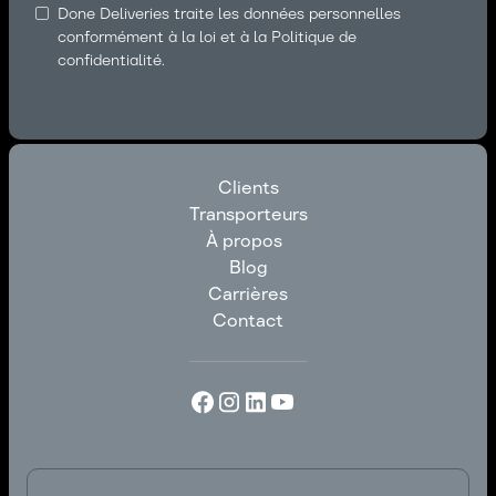
Done Deliveries traite les données personnelles
conformément à la loi et à la Politique de
confidentialité.
Clients
Transporteurs
Clients
À propos
Transporteurs
Blog
À propos
Carrières
Blog
Contact
Carrières
Contact