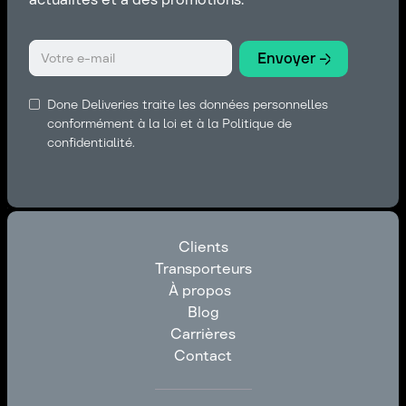
Done Deliveries traite les données personnelles
conformément à la loi et à la Politique de
confidentialité.
Clients
Transporteurs
Clients
À propos
Transporteurs
Blog
À propos
Carrières
Blog
Contact
Carrières
Contact