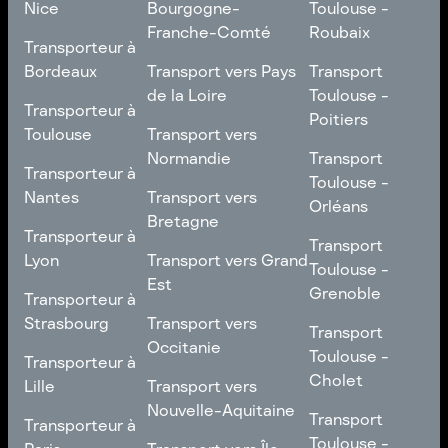
Nice
Bourgogne-
Toulouse -
Franche-Comté
Roubaix
Transporteur à
Transporteur à
Nice
Transport vers
Transport
Bordeaux
Transport vers Pays
Transport
Bourgogne-
Toulouse -
de la Loire
Toulouse -
Transporteur à
Transporteur à
Franche-Comté
Roubaix
Poitiers
Bordeaux
Transport vers Pays
Toulouse
Transport vers
de la Loire
Transport
Normandie
Transport
Transporteur à
Transporteur à
Toulouse -
Toulouse -
Toulouse
Transport vers
Nantes
Transport vers
Poitiers
Orléans
Normandie
Bretagne
Transporteur à
Transporteur à
Transport
Transport
Nantes
Transport vers
Lyon
Transport vers Grand
Toulouse -
Toulouse -
Bretagne
Est
Orléans
Transporteur à
Grenoble
Transporteur à
Lyon
Transport vers Grand
Strasbourg
Transport vers
Transport
Transport
Est
Occitanie
Toulouse -
Transporteur à
Toulouse -
Transporteur à
Grenoble
Strasbourg
Transport vers
Cholet
Lille
Transport vers
Occitanie
Nouvelle-Aquitaine
Transport
Transporteur à
Transport
Transporteur à
Toulouse -
Lille
Transport vers
Toulouse -