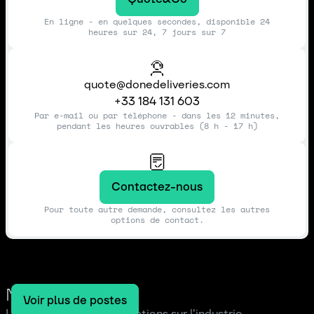
En ligne - en quelques secondes, disponible 24
heures sur 24, 7 jours sur 7
quote@donedeliveries.com
+33 184 131 603
Par e-mail ou par téléphone - dans les 12 minutes,
pendant les heures ouvrables (8 h - 17 h)
Contactez-nous
Pour toute autre demande, consultez les autres
options de contact.
Notre blog
Voir plus de postes
Lire les dernières informations sur l'industrie