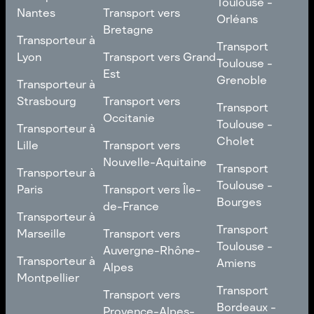
Toulouse -
Toulouse
Transport vers
Nantes
Transport vers
Poitiers
Orléans
Normandie
Bretagne
Transporteur à
Transporteur à
Transport
Transport
Nantes
Transport vers
Lyon
Transport vers Grand
Toulouse -
Toulouse -
Bretagne
Est
Orléans
Transporteur à
Grenoble
Transporteur à
Lyon
Transport vers Grand
Strasbourg
Transport vers
Transport
Transport
Est
Occitanie
Toulouse -
Transporteur à
Toulouse -
Transporteur à
Grenoble
Strasbourg
Transport vers
Cholet
Lille
Transport vers
Occitanie
Nouvelle-Aquitaine
Transport
Transporteur à
Transport
Transporteur à
Toulouse -
Lille
Transport vers
Toulouse -
Paris
Transport vers Île-
Cholet
Nouvelle-Aquitaine
Bourges
de-France
Transporteur à
Transporteur à
Transport
Paris
Transport vers Île-
Transport
Marseille
Transport vers
Toulouse -
de-France
Toulouse -
Auvergne-Rhône-
Transporteur à
Bourges
Transporteur à
Amiens
Alpes
Marseille
Montpellier
Transport
Transport vers
Transport
Transport vers
Transporteur à
Toulouse -
Auvergne-Rhône-
Bordeaux -
Provence-Alpes-