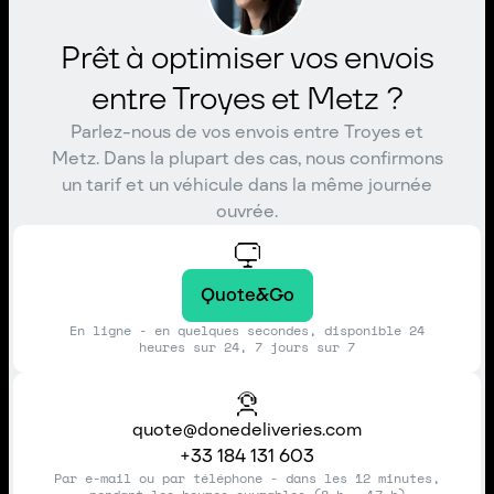
Prêt à optimiser vos envois
entre Troyes et Metz ?
Parlez-nous de vos envois entre Troyes et
Metz. Dans la plupart des cas, nous confirmons
un tarif et un véhicule dans la même journée
ouvrée.
Quote&Go
En ligne - en quelques secondes, disponible 24
heures sur 24, 7 jours sur 7
quote@donedeliveries.com
+33 184 131 603
Par e-mail ou par téléphone - dans les 12 minutes,