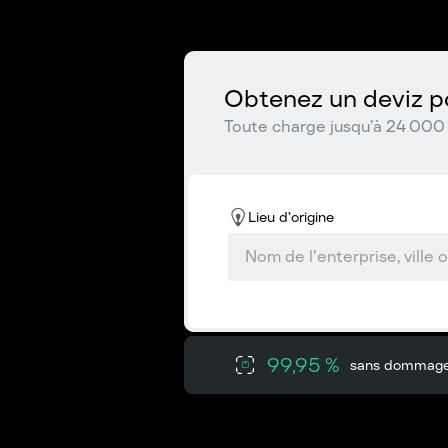
Obtenez un deviz po
Toute charge jusqu’à 24 000 
Lieu d’origine
99,95 %
sans dommag