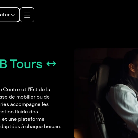
cter
2B Tours ↔
 Centre et l’Est de la
isse de mobilier ou de
eries accompagne les
estion fluide des
s et une plateforme
s adaptées à chaque besoin.