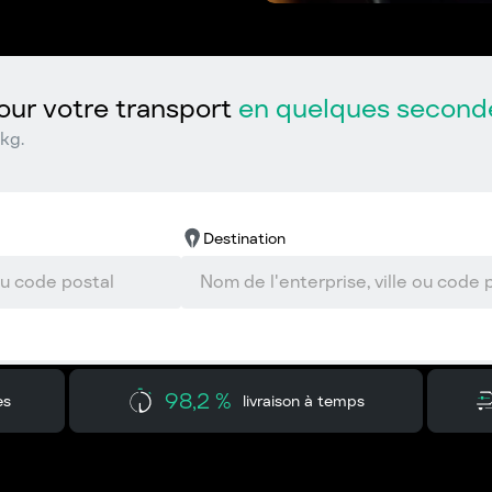
ur votre transport
en quelques second
kg.
Destination
98,2 %
es
livraison à temps