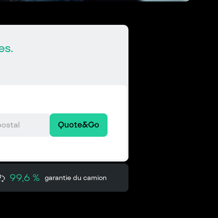
es.
Quote&Go
99,6 %
garantie du camion