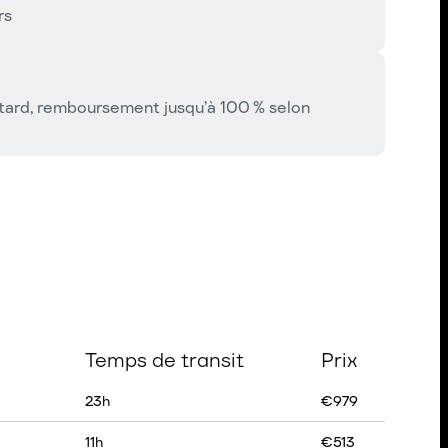
rs
retard, remboursement jusqu’à 100 % selon
Temps de transit
Prix
23
h
€
979
11
h
€
513