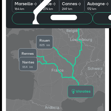
Marseille
Nice
Cannes
Aubagne
164 km
274 km
249 km
172 km
Amsterdam
1148 km
Rouen
825 km
Rennes
965 km
Nantes
914 km
Vitrolles