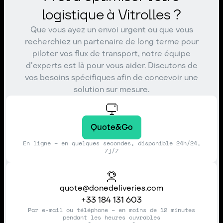
logistique à Vitrolles ?
Que vous ayez un envoi urgent ou que vous
recherchiez un partenaire de long terme pour
piloter vos flux de transport, notre équipe
d'experts est là pour vous aider. Discutons de
vos besoins spécifiques afin de concevoir une
solution sur mesure.
Quote&Go
En ligne – en quelques secondes, disponible 24h/24,
7j/7
quote@donedeliveries.com
+33 184 131 603
Par e-mail ou téléphone – en moins de 12 minutes
pendant les heures ouvrables