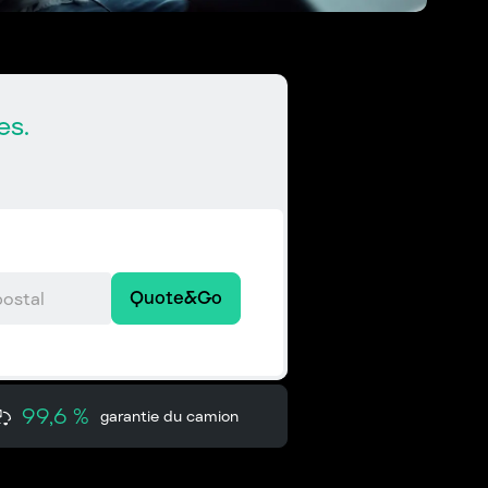
es.
Quote&Go
99,6 %
garantie du camion