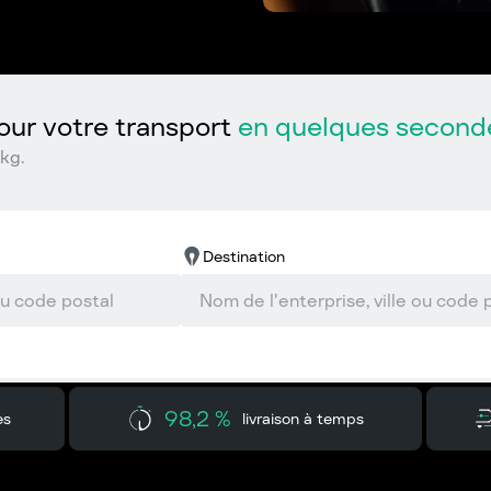
ur votre transport
en quelques second
kg.
Destination
98,2 %
es
livraison à temps