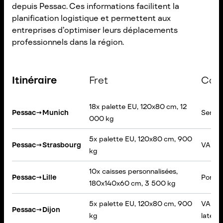
depuis Pessac. Ces informations facilitent la
planification logistique et permettent aux
entreprises d’optimiser leurs déplacements
professionnels dans la région.
Itinéraire
Fret
Cam
18x palette EU, 120x80 cm, 12
Pessac
→
Munich
Semi-
000 kg
5x palette EU, 120x80 cm, 900
Pessac
→
Strasbourg
VAN, B
kg
10x caisses personnalisées,
Pessac
→
Lille
Porteu
180x140x60 cm, 3 500 kg
5x palette EU, 120x80 cm, 900
VAN, 
Pessac
→
Dijon
kg
latéra