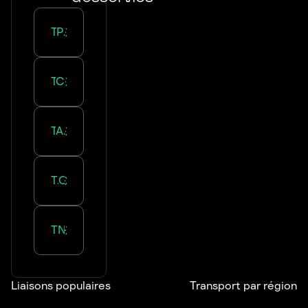
Transport :
Pays de la Loire
Transport :
Centre-Val de Loire
Transport :
Auvergne-Rhône-Alpes
Transport :
Occitanie
Transport :
Normandie
Liaisons populaires
Transport par région