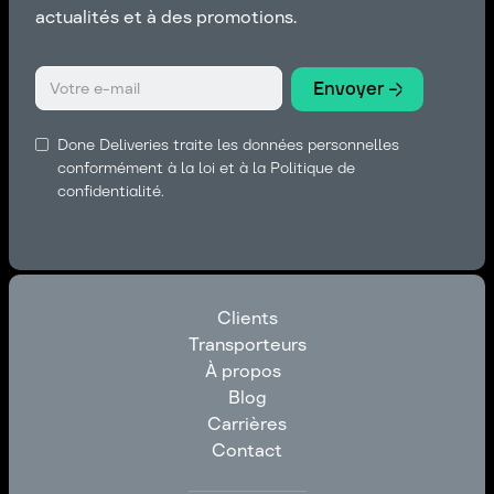
actualités et à des promotions.
Done Deliveries traite les données personnelles
conformément à la loi et à la Politique de
confidentialité.
Clients
Transporteurs
Clients
À propos
Transporteurs
Blog
À propos
Carrières
Blog
Contact
Carrières
Contact