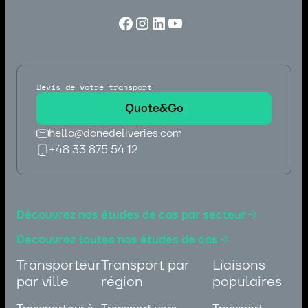
Devis de votre transport
Quote&Go
hello@donedeliveries.com
+48 33 875 54 12
hello@donedeliveries.com
+48 33 875 54 12
Découvrez nos études de cas par secteur
Découvrez toutes nos études de cas
Transporteur
Transport par
Liaisons
par ville
région
populaires