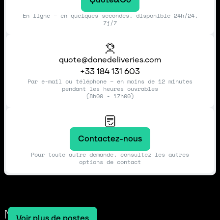
En ligne – en quelques secondes, disponible 24h/24,
7j/7
quote@donedeliveries.com
+33 184 131 603
Par e-mail ou téléphone – en moins de 12 minutes
pendant les heures ouvrables
(8h00 - 17h00)
Contactez-nous
Pour toute autre demande, consultez les autres
options de contact
Notre blog
Voir plus de postes