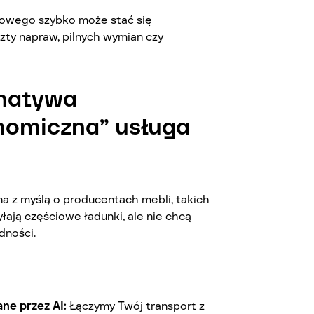
upowego szybko może stać się
zty napraw, pilnych wymian czy
rnatywa
nomiczna” usługa
a z myślą o producentach mebli, takich
yłają częściowe ładunki, ale nie chcą
dności.
e przez AI:
Łączymy Twój transport z