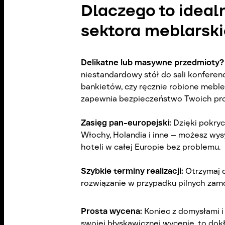
Dlaczego to ideal
sektora meblarsk
Delikatne lub masywne przedmioty
niestandardowy stół do sali konferen
bankietów, czy ręcznie robione meble
zapewnia bezpieczeństwo Twoich pr
Zasięg pan-europejski:
Dzięki pokryc
Włochy, Holandia i inne – możesz wy
hoteli w całej Europie bez problemu.
Szybkie terminy realizacji:
Otrzymaj 
rozwiązanie w przypadku pilnych zamó
Prosta wycena:
Koniec z domysłami i
swojej błyskawicznej wycenie, to dokł