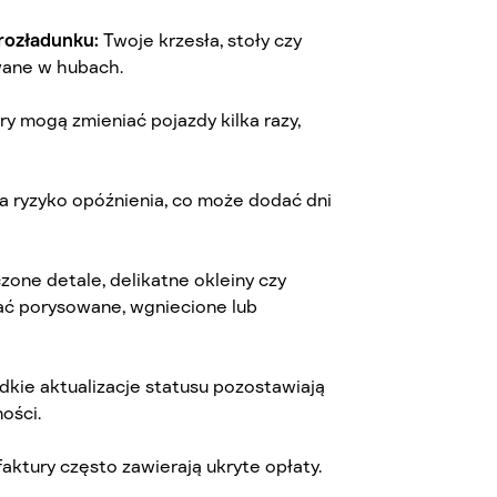
 rozładunku:
Twoje krzesła, stoły czy
wane w hubach.
y mogą zmieniać pojazdy kilka razy,
a ryzyko opóźnienia, co może dodać dni
one detale, delikatne okleiny czy
ć porysowane, wgniecione lub
dkie aktualizacje statusu pozostawiają
ości.
ktury często zawierają ukryte opłaty.