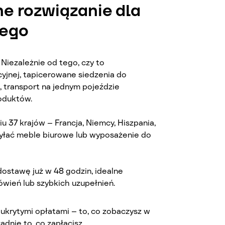
ne rozwiązanie dla
iego
?
Niezależnie od tego, czy to
cyjnej, tapicerowane siedzenia do
, transport na jednym pojeździe
oduktów.
iu 37 krajów – Francja, Niemcy, Hiszpania,
syłać meble biurowe lub wyposażenie do
dostawę już w 48 godzin, idealne
wień lub szybkich uzupełnień.
 ukrytymi opłatami – to, co zobaczysz w
adnie to, co zapłacisz.