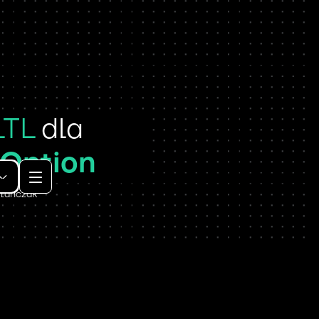
LTL
dla
Option
tańczak