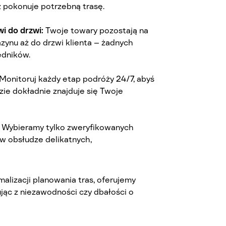
ż pokonuje potrzebną trasę.
i do drzwi:
Twoje towary pozostają na
ynu aż do drzwi klienta – żadnych
edników.
Monitoruj każdy etap podróży 24/7, abyś
dzie dokładnie znajduje się Twoje
:
Wybieramy tylko zweryfikowanych
 w obsłudze delikatnych,
malizacji planowania tras, oferujemy
ując z niezawodności czy dbałości o