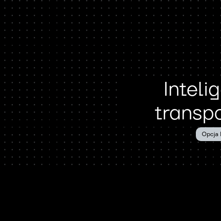
Inteli
transp
Opcja