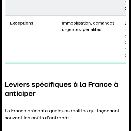
re
de
Exceptions
Immobilisation, demandes
Dis
urgentes, pénalités
rés
cla
off
mei
pré
Leviers spécifiques à la France à
anticiper
La France présente quelques réalités qui façonnent
souvent les coûts d'entrepôt :