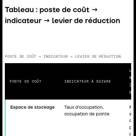
Tableau : poste de coût →
indicateur → levier de réduction
POSTE DE COÛT → INDICATEUR → LEVIER DE RÉDUCTION
LE
RÉ
POSTE DE COÛT
INDICATEUR À SUIVRE
(S
D'
Espace de stockage
Taux d'occupation,
Mei
occupation de pointe
slo
de 
pla
dé