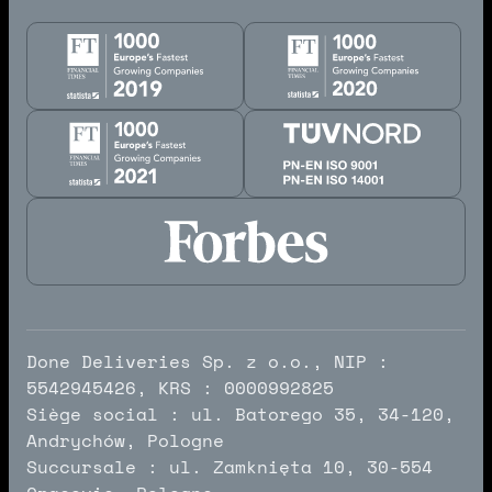
Done Deliveries Sp. z o.o., NIP :
5542945426, KRS : 0000992825
Siège social : ul. Batorego 35, 34-120,
Andrychów, Pologne
Succursale : ul. Zamknięta 10, 30-554