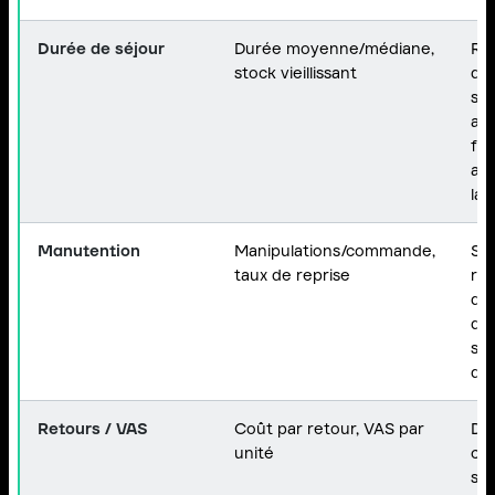
Durée de séjour
Durée moyenne/médiane,
Rè
stock vieillissant
d'a
str
art
fai
al
la
Manutention
Manipulations/commande,
St
taux de reprise
réc
dis
d'é
sim
de
Retours / VAS
Coût par retour, VAS par
Dé
unité
cla
sta