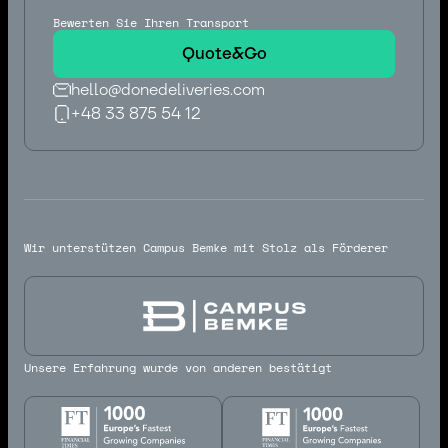
Bewerten Sie Ihren Transport
Quote&Go
hello@donedeliveries.com
+48 33 875 54 12
hello@donedeliveries.com
+48 33 875 54 12
Wir unterstützen Campus Bemke mit Stolz als Förderer
Unsere Erfahrung wurde von anderen bestätigt