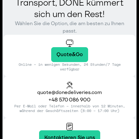
Transport, DONE kümmert
sich um den Rest!
Wählen Sie die Option, die am besten zu Ihnen
passt.
Quote&Go
Online – in wenigen Sekunden, 24 Stunden/7 Tage
verfügbar
quote@donedeliveries.com
+48 570 086 900
Per E-Mail oder Telefon – innerhalb von 12 Minuten,
während der Geschäftszeiten (8:00 – 17:00 Uhr)
Kontaktieren Sie uns