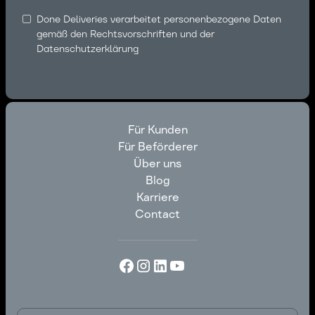
Done Deliveries verarbeitet personenbezogene Daten
gemäß den Rechtsvorschriften und
der
Datenschutzerklärung
Für Kunden
Für Beförderer
Für Kunden
Über uns
Für Beförderer
Blog
Über uns
Karriere
Blog
Contact
Karriere
Contact