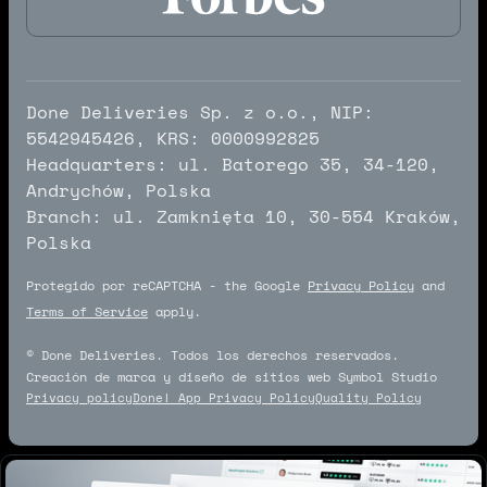
Done Deliveries Sp. z o.o., NIP:
5542945426, KRS: 0000992825
Headquarters: ul. Batorego 35, 34-120,
Andrychów, Polska
Branch: ul. Zamknięta 10, 30-554 Kraków,
Polska
Protegido por reCAPTCHA - the Google
Privacy Policy
and
Terms of Service
apply.
© Done Deliveries. Todos los derechos reservados.
Creación de marca y diseño de sitios web Symbol Studio
Privacy policy
Done! App Privacy Policy
Quality Policy