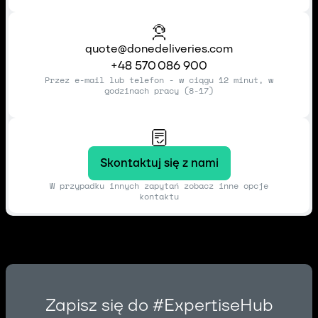
quote@donedeliveries.com
+48 570 086 900
Przez e-mail lub telefon - w ciągu 12 minut, w
godzinach pracy (8-17)
Skontaktuj się z nami
W przypadku innych zapytań zobacz inne opcje
kontaktu
Zapisz się do #ExpertiseHub