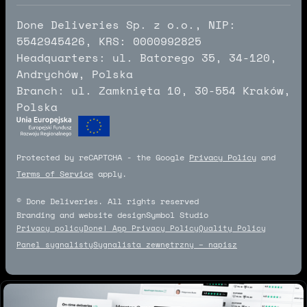
Done Deliveries Sp. z o.o., NIP:
5542945426, KRS: 0000992825
Headquarters: ul. Batorego 35, 34-120,
Andrychów, Polska
Branch: ul. Zamknięta 10, 30-554 Kraków,
Polska
Protected by reCAPTCHA - the Google
Privacy Policy
and
Terms of Service
apply.
© Done Deliveries. All rights reserved
Branding and website design
Symbol Studio
Symbol Studio
Privacy policy
Done! App Privacy Policy
Quality Policy
Panel sygnalisty
Sygnalista zewnętrzny – napisz