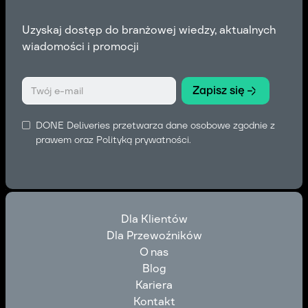
Uzyskaj dostęp do branżowej wiedzy, aktualnych
wiadomości i promocji
DONE Deliveries przetwarza dane osobowe zgodnie z
prawem oraz
Polityką prywatności
.
Dla Klientów
Dla Przewoźników
Dla Klientów
O nas
Dla Przewoźników
Blog
O nas
Kariera
Blog
Kontakt
Kariera