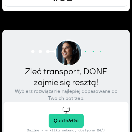
Zleć transport, DONE
zajmie się resztą!
Wybierz rozwiązanie najlepiej dopasowane do
Twoich potrzeb.
Quote&Go
Online - w kilka sekund, dostępne 24/7